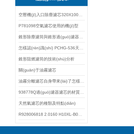
空壓機(jī)入口除塵濾芯320X1000 保護(hù)主機(jī)轉(zhuǎn)子
P781098空氣濾芯使用的機(jī)型
錐形除塵濾筒與錐形過(guò)濾器在使用領(lǐng)域有什么不同
怎樣認(rèn)識(shí) PCHG-536天然氣濾芯
錐形阻燃濾筒的技術(shù)分析
關(guān)于油霧濾芯
油霧分離濾芯自身帶來(lái)了怎樣的特點(diǎn)呢？
938778Q過(guò)濾器濾芯的材質(zhì)與作用
天然氣濾芯的種類及特點(diǎn)
R928006818 2.0160 H10XL-B00-0-M力士樂(lè)液壓技術(shù)交流