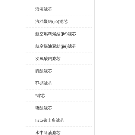
溶液濾芯
汽油聚結(jié)濾芯
航空燃料聚結(jié)濾芯
航空煤油聚結(jié)濾芯
次氧酸鈉濾芯
硫酸濾芯
亞硝濾芯
*濾芯
鹽酸濾芯
fisto弗士多濾芯
水中除油濾芯