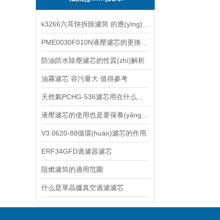
k3266六耳快拆除濾筒 的應(yīng)用前景
PME0030F010N液壓濾芯的更換周期說明
防油防水除塵濾芯的性質(zhì)解析
油霧濾芯 容污量大 值得參考
天然氣PCHG-536濾芯用在什么地方
液壓濾芯的使用也是要保養(yǎng)的
V3.0620-88循環(huán)濾芯的作用
ERF34GFD過濾器濾芯
阻燃濾筒的適用范圍
什么是單晶爐真空過濾濾芯