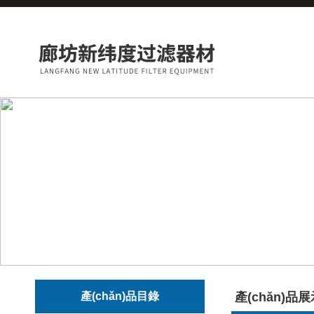
產(chǎn)品目錄
產(chǎn)品