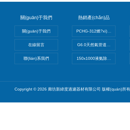
關(guān)于我們
熱銷產(chǎn)品
關(guān)于我們
PCHG-312燃?xì)鉃V芯
在線留言
G6.0天然氣管道濾芯
聯(lián)系我們
150x1000液氨除油濾芯
Copyright © 2026 廊坊新緯度過濾器材有限公司 版權(quán)所