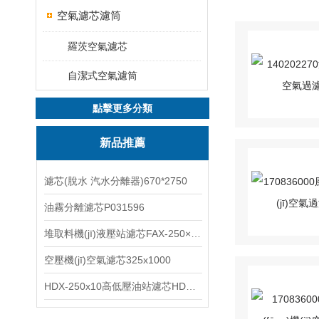
空氣濾芯濾筒
羅茨空氣濾芯
自潔式空氣濾筒
點擊更多分類
新品推薦
濾芯(脫水 汽水分離器)670*2750
油霧分離濾芯P031596
堆取料機(jī)液壓站濾芯FAX-250×10
空壓機(jī)空氣濾芯325x1000
HDX-250x10高低壓油站濾芯HDX-100*10