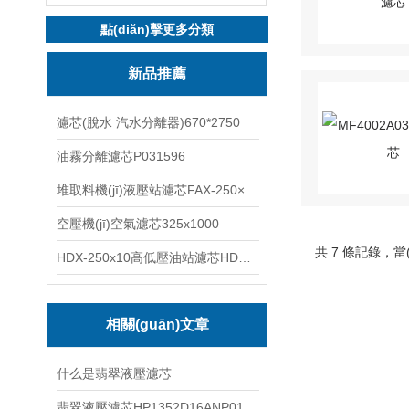
點(diǎn)擊更多分類
新品推薦
濾芯(脫水 汽水分離器)670*2750
油霧分離濾芯P031596
堆取料機(jī)液壓站濾芯FAX-250×10
空壓機(jī)空氣濾芯325x1000
共 7 條記錄，當(d
HDX-250x10高低壓油站濾芯HDX-100*10
相關(guān)文章
什么是翡翠液壓濾芯
翡翠液壓濾芯HP1352D16ANP01是什么