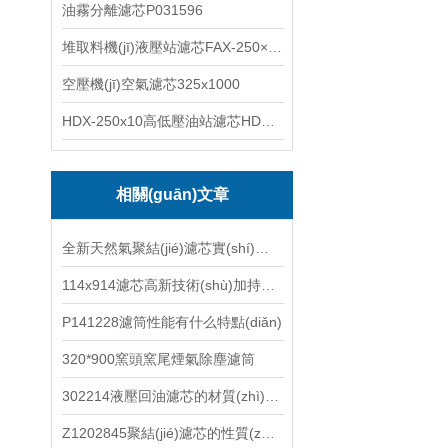
油霧分離濾芯P031596
堆取料機(jī)液壓站濾芯FAX-250×10
空壓機(jī)空氣濾芯325x1000
HDX-250x10高低壓油站濾芯HDX-100*10
相關(guān)文章
全新天然氣聚結(jié)濾芯實(shí)圖曝光,有望下半年突破1000支
114x914濾芯高新技術(shù)加持使用時(shí)間更長(zhǎng)
P141228濾筒性能有什么特點(diǎn)
320*900窯頭窯尾煙氣除塵濾筒
302214液壓回油濾芯的材質(zhì)分析
Z1202845聚結(jié)濾芯的性質(zhì)分解