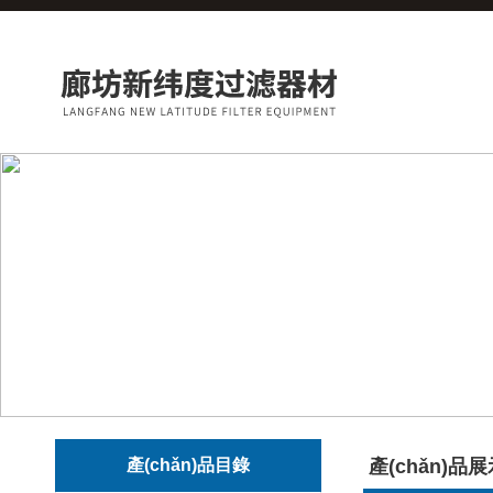
產(chǎn)品目錄
產(chǎn)品