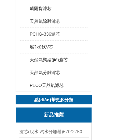
威爾肯濾芯
天然氣除雜濾芯
PCHG-336濾芯
燃?xì)鉃V芯
天然氣聚結(jié)濾芯
天然氣分離濾芯
PECO天然氣濾芯
點(diǎn)擊更多分類
新品推薦
濾芯(脫水 汽水分離器)670*2750