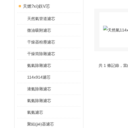
天燃?xì)鉃V芯
天然氣管道濾芯
微油吸附濾芯
干燥器粉塵濾芯
干燥筒除雜濾芯
氨氣除雜濾芯
共 1 條記錄，當(
114x914濾芯
液氨除雜濾芯
氣氨除雜濾芯
氣氨濾芯
聚結(jié)器濾芯