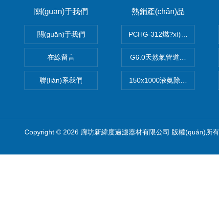
關(guān)于我們
熱銷產(chǎn)品
關(guān)于我們
PCHG-312燃?xì)鉃V芯
在線留言
G6.0天然氣管道濾芯
聯(lián)系我們
150x1000液氨除油濾芯
Copyright © 2026 廊坊新緯度過濾器材有限公司 版權(quán)所