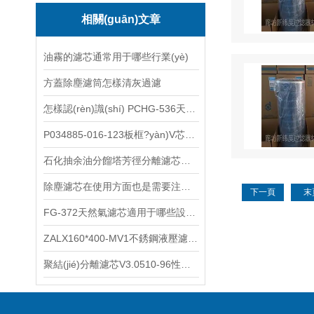
相關(guān)文章
油霧的濾芯通常用于哪些行業(yè)
方蓋除塵濾筒怎樣清灰過濾
怎樣認(rèn)識(shí) PCHG-536天然氣濾芯
P034885-016-123板框?yàn)V芯特點(diǎn)
石化抽余油分餾塔芳徑分離濾芯特點(diǎn)
除塵濾芯在使用方面也是需要注意以下要點(diǎn)的
下一頁
末
FG-372天然氣濾芯適用于哪些設(shè)備
ZALX160*400-MV1不銹鋼液壓濾芯主要性能
聚結(jié)分離濾芯V3.0510-96性能本質(zhì)