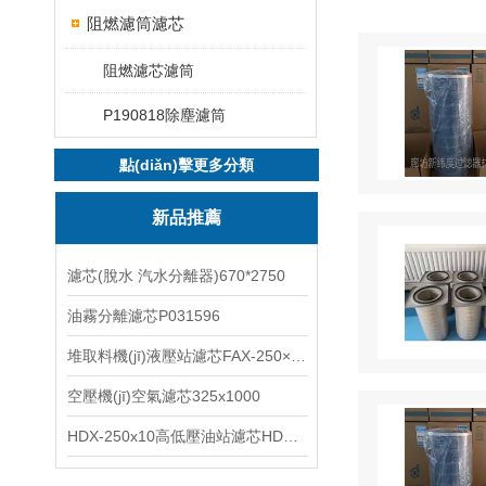
阻燃濾筒濾芯
阻燃濾芯濾筒
P190818除塵濾筒
點(diǎn)擊更多分類
新品推薦
濾芯(脫水 汽水分離器)670*2750
油霧分離濾芯P031596
堆取料機(jī)液壓站濾芯FAX-250×10
空壓機(jī)空氣濾芯325x1000
HDX-250x10高低壓油站濾芯HDX-100*10